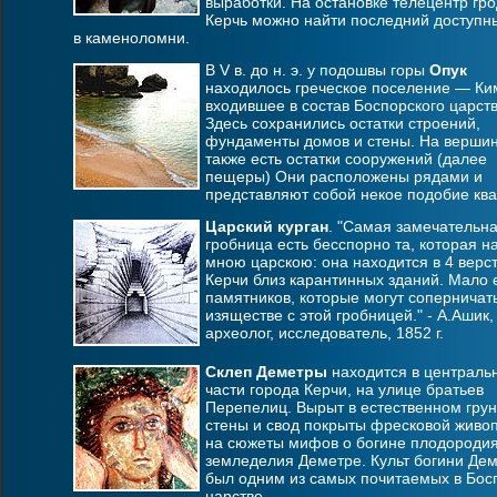
выработки. На остановке телецентр гр
Керчь можно найти последний доступн
в каменоломни.
В V в. до н. э. у подошвы горы
Опук
находилось греческое поселение — Ки
входившее в состав Боспорского царств
Здесь сохранились остатки строений,
фундаменты домов и стены. На вершин
также есть остатки сооружений (далее
пещеры) Они расположены рядами и
представляют собой некое подобие ква
Царский курган
. "Самая замечательн
гробница есть бесспорно та, которая н
мною царскою: она находится в 4 верст
Керчи близ карантинных зданий. Мало 
памятников, которые могут соперничать
изяществе с этой гробницей." - А.Ашик,
археолог, исследователь, 1852 г.
Склеп Деметры
находится в централь
части города Керчи, на улице братьев
Перепелиц. Вырыт в естественном грун
стены и свод покрыты фресковой живо
на сюжеты мифов о богине плодородия
земледелия Деметре. Культ богини Де
был одним из самых почитаемых в Бос
царстве.