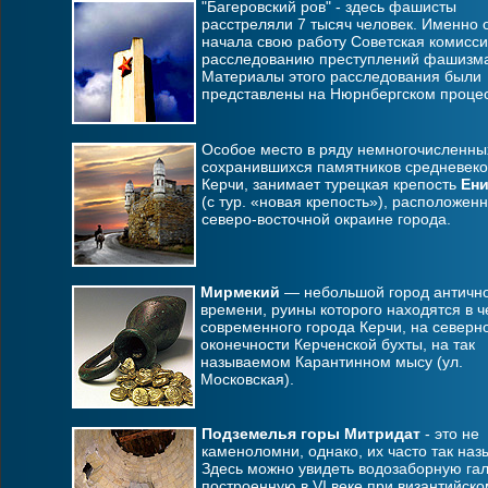
"Багеровский ров" - здесь фашисты
расстреляли 7 тысяч человек. Именно 
начала свою работу Советская комисси
расследованию преступлений фашизм
Материалы этого расследования были
представлены на Нюрнбергском процес
Особое место в ряду немногочисленны
сохранившихся памятников средневек
Керчи, занимает турецкая крепость
Ени
(с тур. «новая крепость»), расположен
северо-восточной окраине города.
Мирмекий
— небольшой город античн
времени, руины которого находятся в ч
современного города Керчи, на северн
оконечности Керченской бухты, на так
называемом Карантинном мысу (ул.
Московская).
Подземелья горы Митридат
- это не
каменоломни, однако, их часто так назы
Здесь можно увидеть водозаборную га
построенную в VI веке при византийско