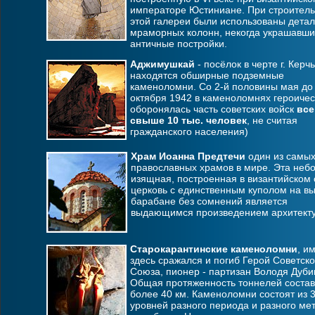
императоре Юстиниане. При строитель
этой галереи были использованы дета
мраморных колонн, некогда украшавши
античные постройки.
Аджимушкай
- посёлок в черте г. Керчь
находятся обширные подземные
каменоломни. Со 2-й половины мая до
октября 1942 в каменоломнях героичес
оборонялась часть советских войск
все
свыше 10 тыс. человек
, не считая
гражданского населения)
Храм Иоанна Предтечи
один из самых
православных храмов в мире. Эта неб
изящная, построенная в византийском 
церковь с единственным куполом на в
барабане без сомнений является
выдающимся произведением архитект
Старокарантинские каменоломни
, и
здесь сражался и погиб Герой Советско
Союза, пионер - партизан Володя Дуби
Общая протяженность тоннелей состав
более 40 км. Каменоломни состоят из 
уровней разного периода и разного ме