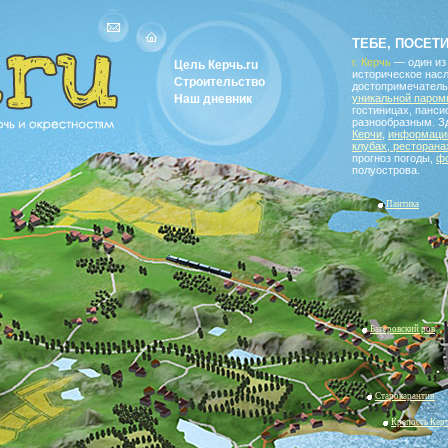
водитель по Керчи и окрестностям
ТЕБЕ, ПОСЕТ
г. Керчь
— один из
Цель Керчь.ru
историческое насл
Строительство
достопримечатель
Наш дневник
уникальной паром
гостиницах, панс
разнообразным. З
Керчи
,
информацию
клубах, ресторана
прогноз погоды,
ф
полуострова.
Пантика
Багеровский ров
Старокарантин
Крепость Кер