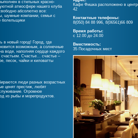
выполнен в стильных красно-
Кафе Фишка расположено в центре
 уютной атмосфере нашего клуба
42
свободно абсолютно все:
, шумные компании, семьи с
Контактные телефоны:
е болельщики
8(050) 84 88 996, 8(06561)66 809
Время работы:
с 12.00 до 24.00
 в новый город! Город, где
Вместимость:
новится возможным, а солнечные
35 Посадочных мест
на воде, наполняя сердце каждого
счастьем. Счастье… счастье –
ре, песок, чайки и киловатты
бираются люди разных возрастных
рые ценят престиж, любят
служивание. Огромное
юд из рыбы и морепродуктов.