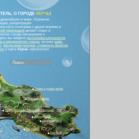
ИТЕЛЬ, О ГОРОДЕ
КЕРЧЬ
!
 древнейших в мире. Огромное
едие, концентрация
ностей в сочетании с двумя морями и
ной переправой
делают отдых в
ионатах города насыщеным и
десь вы найдете
достопримечательности
 о предприятиях города
, лучших
кафе,
х
,
расписание поездов, стоимость билетов
,
ото
и карту
Керчи
, керченского
Эллинг в долине любви
Грязевые вулканы
Митридатская лестница, гора Митридат
Аджимушкай
Царский курган
Мирмекий
чь
Ени-Кале