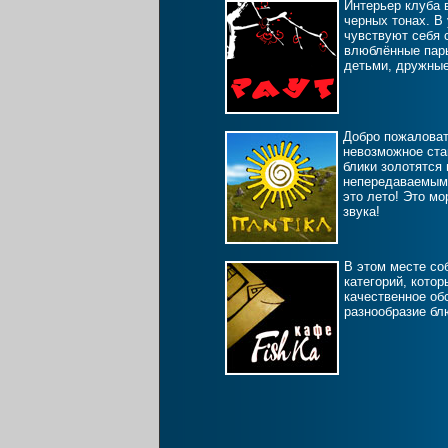
Интерьер клуба 
черных тонах. В
чувствуют себя 
влюблённые пары
детьми, дружны
Добро пожаловать
невозможное ста
блики золотятся 
непередаваемым 
это лето! Это мо
звука!
В этом месте со
категорий, кото
качественное об
разнообразие бл