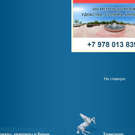
На главную
онаты, квартиры в Керчи
Транспорт