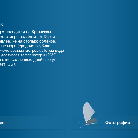
ор
р» находится на Крымском
кого моря недалеко от Керчи.
плее, не на столько солёное,
ное море (средняя глубина
около восьми метров). Летом вода
 достигает температуры+26°С.
ество солнечных дней в году
пает ЮБК
ния
Фотографии