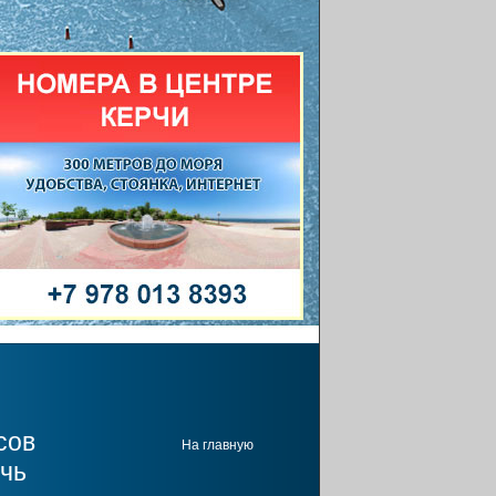
сов
На главную
рчь