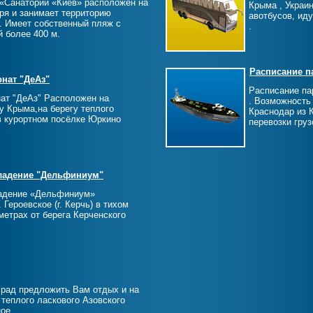
«Санаторий «Киев» расположен на
Крыма , Украин
ря и занимает территорию
авотбусов, иду
. Имеет собственный пляж с
.
й более 400 м.
Расписание п
нат "ДеАз"
Расписание па
ат "ДеАз" Расположен на
. Возможность
у Крыма,на берегу теплого
Краснодар из 
в курортном посёлке Юркино
перевозки груз
ладение "Дельфиниум"
адение «Дельфиниум»
 Героевское (г. Керчь) в тихом
 метрах от берега Керченского
 рад предложить Вам отдых и на
 теплого ласкового Азовского
ное