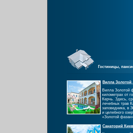
Гостиницы, панси
Вилла Золотой
Вилла Золотой ф
километрах от го
Керчь. Здесь, с
лечебных трав К
заповедника, в 3
и целебного озе
«Золотой фазан»
Санаторий Кие