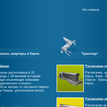
На главную
онаты, квартиры в Керчи
Транспорт
 фазан
Расписание п
азан расположена в 15
Расписание, ц
рода с 26-вековой историей
Керчь, Киев - 
реди опьяняющих запахами
Херсон - Керчь
аралакского степного
Керчь
00-ах метрах от песчаного берега
ра Чокрак, расположена вилла
.
Расписание а
в
Расписание ав