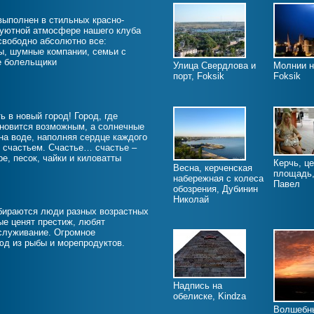
выполнен в стильных красно-
 уютной атмосфере нашего клуба
свободно абсолютно все:
, шумные компании, семьи с
е болельщики
Улица Свердлова и
Молнии н
порт, Foksik
Foksik
 в новый город! Город, где
новится возможным, а солнечные
на воде, наполняя сердце каждого
счастьем. Счастье… счастье –
ре, песок, чайки и киловатты
Керчь, ц
Весна, керченская
площадь,
набережная с колеса
Павел
обозрения, Дубинин
Николай
бираются люди разных возрастных
рые ценят престиж, любят
служивание. Огромное
юд из рыбы и морепродуктов.
Надпись на
обелиске, Kindza
Волшебны