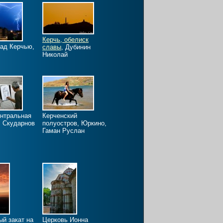
Керчь, обелиск
ад Керчью,
славы
, Дубинин
Николай
ентральная
Керченский
 Скударнов
полуостров, Юркино,
Гаман Руслан
й закат на
Церковь Ионна