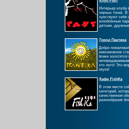
Клуб Раут
Интерьер клуба 
черных тонах. В
чувствуют себя 
влюблённые пары
детьми, дружны
Город Пантика
Добро пожаловать
невозможное ста
блики золотятся 
непередаваемым 
это лето! Это мо
звука!
Кафе FishKa
В этом месте со
категорий, кото
качественное об
разнообразие бл