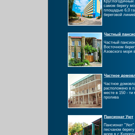
Круглогодичный 
самом берегу мо
площадью 6,0 га
береговой линие
Частный пансио
Частный пансион
Восточном берег
Азовского моря 
Частное домов
Частное домовл
расположено в п.
месте в 150 - ти
пролива
Пансионат Уют
Пансионат "Уют"
песчаном берегу
моря в с.Курорт