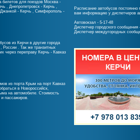
а билетов для поездов Москва -
рчь , Днепропетровск - Керчь ,
Расписание автобусов постоянно 
 Джанкой - Керчь , Симферополь -
вам информацию у диспетчеров а
Автовокзал - 5-17-48
Диспетчер городского сообщения –
Диспетчер междугородных сообще
бусов из Керчи в другие города
, России . Так же транзитных
их через переправу Керчь - Кавказ
мов из порта Крым на порт Кавказ
обраться в Новороссийск,
ыма на автомобиле. Стоимость
 и пассажиров.