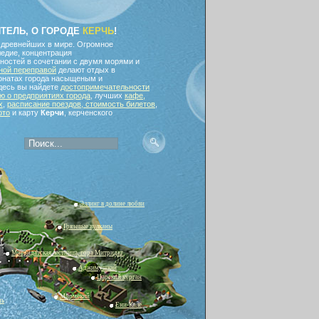
ИТЕЛЬ, О ГОРОДЕ
КЕРЧЬ
!
 древнейших в мире. Огромное
едие, концентрация
ностей в сочетании с двумя морями и
ной переправой
делают отдых в
ионатах города насыщеным и
десь вы найдете
достопримечательности
 о предприятиях города
, лучших
кафе,
х
,
расписание поездов, стоимость билетов
,
ото
и карту
Керчи
, керченского
Эллинг в долине любви
Грязевые вулканы
Митридатская лестница, гора Митридат
Аджимушкай
Царский курган
Мирмекий
чь
Ени-Кале