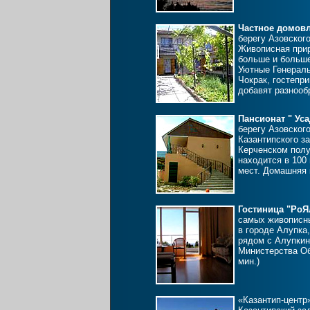
Частное домовл
берегу Азовского
Живописная прир
больше и больше
Уютные Генераль
Чокрак, гостепр
добавят разнооб
Пансионат
" Ус
берегу Азовског
Казантипского з
Керченском пол
находится в 100 
мест. Домашняя к
Гостиница "РоЯ
самых живописны
в городе Алупка,
рядом с Алупки
Министерства Об
мин.)
«Казантип-центр