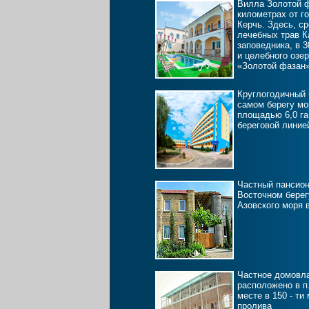
Вилла Золотой ф
километрах от го
Керчь. Здесь, с
лечебных трав К
заповедника, в 3
и целебного озе
«Золотой фазан»
Круглогодичный 
самом берегу мо
площадью 6,0 га
береговой линие
Частный пансион
Восточном берег
Азовского моря 
Частное домовл
расположено в п.
месте в 150 - ти
пролива