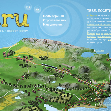
водитель по Керчи и окрестностям
ТЕБЕ, ПОСЕТ
г. Керчь
— один из
Цель Керчь.ru
историческое насл
Строительство
достопримечатель
Наш дневник
уникальной паром
гостиницах, панс
разнообразным. З
Керчи
,
информацию
клубах, ресторана
прогноз погоды,
ф
полуострова.
Пантика
Багеровский ров
Старокарантин
Крепость Кер