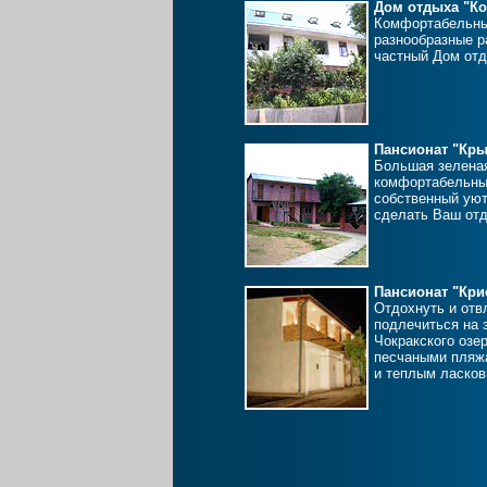
Дом отдыха "К
Комфортабельны
разнообразные 
частный Дом отд
Пансионат "Кры
Большая зеленая
комфортабельные
собственный уют
сделать Ваш отд
Пансионат "Кри
Отдохнуть и отв
подлечиться на 
Чокракского озе
песчаными пляж
и теплым ласков