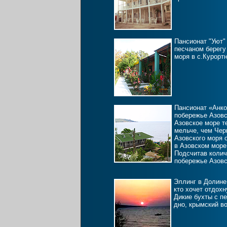
Пансионат "Уют"
песчаном берегу
моря в с.Курорт
Пансионат «Анко
побережье Азовс
Азовское море те
мельче, чем Чер
Азовского моря 
в Азовском море
Подсчитав колич
побережье Азовс
Эллинг в Долине
кто хочет отдохн
Дикие бухты с п
дно, крымский во