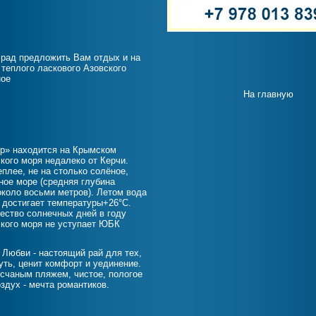
 рад предложить Вам отдых и на
 теплого ласкового Азовского
ное
На главную
р» находится на Крымском
кого моря недалеко от Керчи.
плее, не на столько солёное,
ное море (средняя глубина
около восьми метров). Летом вода
 достигает температуры+26°С.
ество солнечных дней в году
кого моря не уступает ЮБК
 Любви - настоящий рай для тех,
уть, ценит комфорт и уединение.
есчаным пляжем, чистое, пологое
здух - мечта романтиков.