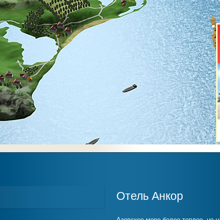
Отель Анкор
Азовское море более теплее, не н