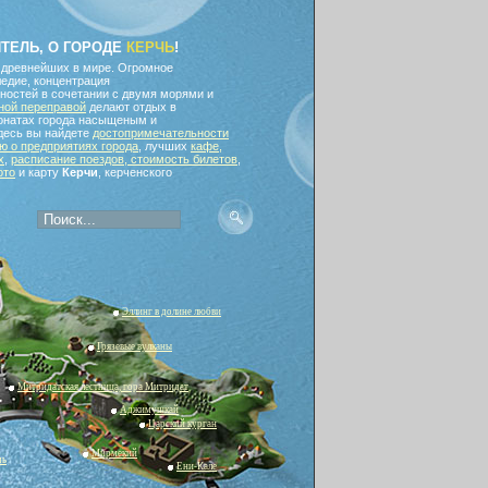
ИТЕЛЬ, О ГОРОДЕ
КЕРЧЬ
!
 древнейших в мире. Огромное
едие, концентрация
ностей в сочетании с двумя морями и
ной переправой
делают отдых в
ионатах города насыщеным и
десь вы найдете
достопримечательности
 о предприятиях города
, лучших
кафе,
х
,
расписание поездов, стоимость билетов
,
ото
и карту
Керчи
, керченского
Эллинг в долине любви
Грязевые вулканы
Митридатская лестница, гора Митридат
Аджимушкай
Царский курган
Мирмекий
чь
Ени-Кале