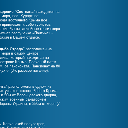
адение "Светлана"
находится на
 моря, пос. Курортное.
ода восточного Крыма все
 привлекает к себе туристов.
ские бухты, лечебные грязи озера
иимная республика «Пантика» -
разия в Вашем отдыхе.
адьба Отрада"
расположен на
о моря в самом центре
алива, который находится на
уострове Крыма. Песчаный пляж
м. от пансионата. Пансионат на 80
ухня (3-х разовое питание).
лта"
расположена в одном из
х уголков южного берега Крыма -
 в 50м от Воронцовского дворца,
нским военным санаторием
ороны Украины, в 350м от моря (7
». Керченский полуостров,