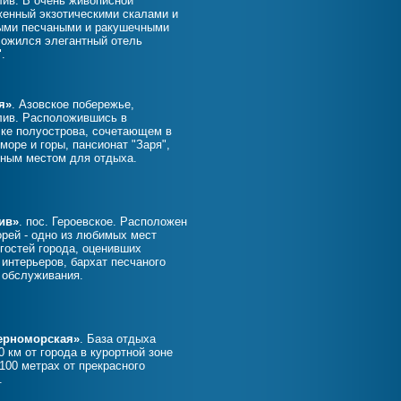
лив. В очень живописной
женный экзотическими скалами и
выми песчаными и ракушечными
ожился элегантный отель
.
я»
. Азовское побережье,
лив. Расположившись в
ке полуострова, сочетающем в
 море и горы, пансионат "Заря",
ьным местом для отдыха.
ив»
. пос. Героевское. Расположен
орей - одно из любимых мест
 гостей города, оценивших
 интерьеров, бархат песчаного
 обслуживания.
ерноморская»
. База отдыха
 км от города в курортной зоне
 100 метрах от прекрасного
.