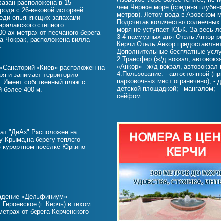
азан расположена в 15
чем Черное море (средняя глубин
рода с 26-вековой историей
метров). Летом вода в Азовском 
реди опьяняющих запахами
Подсчитав количество солнечных 
аралакского степного
моря не уступает ЮБК. За весь л
00-ах метрах от песчаного берега
3-4 пасмурных дня Отель Анкор р
ра Чокрак, расположена вилла
Керчи Отель Анкор предоставляе
.
Дополнительные бесплатные услуг
2.Трансфер (ж/д вокзал, автовокза
«Анкор» - ж/д вокзал, автовокзал г
«Санаторий «Киев» расположен на
4.Пользование: - автостоянкой (п
ря и занимает территорию
парковочных мест ограничено); - 
. Имеет собственный пляж с
детской площадкой; - мангалом; -
й более 400 м.
сейфом.
ат "ДеАз" Расположен на
у Крыма,на берегу теплого
в курортном посёлке Юркино
адение «Дельфиниум»
 Героевское (г. Керчь) в тихом
 метрах от берега Керченского