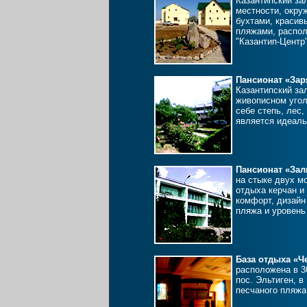
Казантипский за
местности, окру
бухтами, краси
пляжами, распол
"Казантип-Центр"
Пансионат «Зар
Казантипский за
живописном угол
себе степь, лес,
является идеал
Пансионат «Зал
на стыке двух м
отдыха керчан и
комфорт, дизайн
пляжа и уровень
База отдыха «Ч
расположена в 30
пос. Эльтиген, в
песчаного пляжа