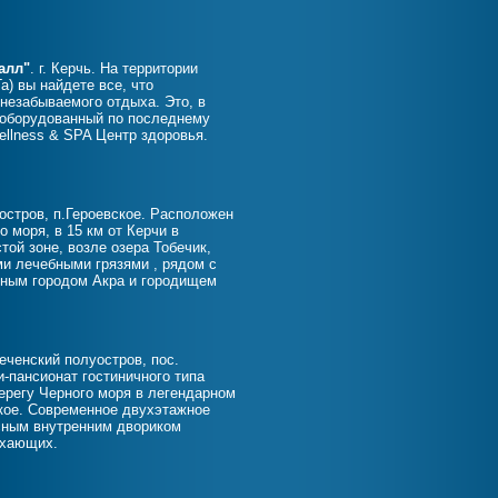
алл"
. г. Керчь. На территории
Га) вы найдете все, что
незабываемого отдыха. Это, в
 оборудованный по последнему
ellness & SPA Центр здоровья.
остров, п.Героевское. Расположен
о моря, в 15 км от Керчи в
той зоне, возле озера Тобечик,
ми лечебными грязями , рядом с
дным городом Акра и городищем
Кеченский полуостров, пос.
и-пансионат гостиничного типа
ерегу Черного моря в легендарном
кое. Современное двухэтажное
сным внутренним двориком
ыхающих.