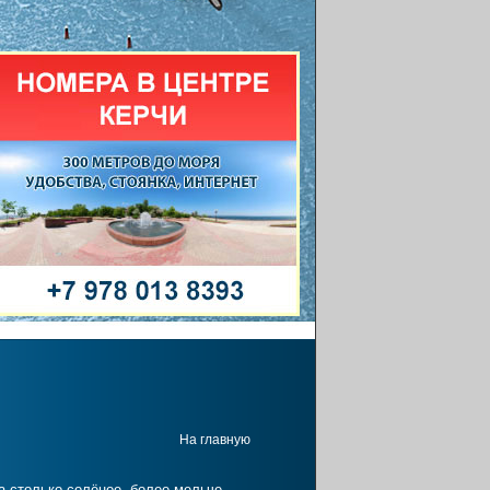
На главную
а столько солёное, более мельче,