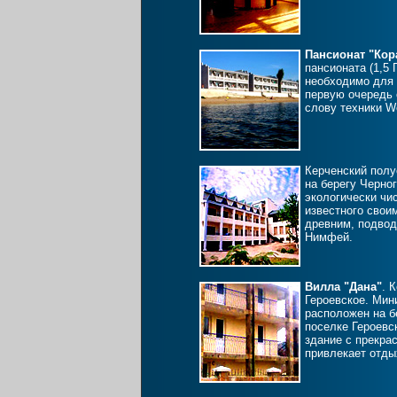
Пансионат "Кор
пансионата (1,5 
необходимо для 
первую очередь
слову техники W
Керченский полу
на берегу Черног
экологически чис
известного свои
древним, подво
Нимфей.
Вилла "Дана"
. 
Героевское. Мин
расположен на б
поселке Героевс
здание с прекра
привлекает отд