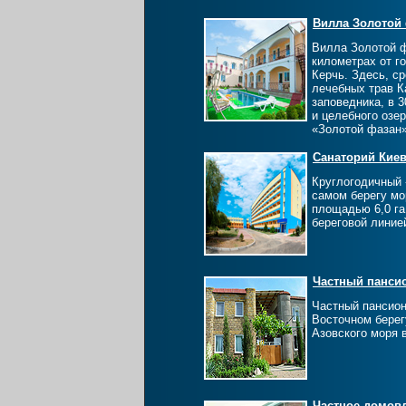
Вилла Золотой
Вилла Золотой ф
километрах от го
Керчь. Здесь, с
лечебных трав К
заповедника, в 3
и целебного озе
«Золотой фазан»
Санаторий Кие
Круглогодичный 
самом берегу мо
площадью 6,0 га
береговой линие
Частный пансио
Частный пансион
Восточном берег
Азовского моря 
Частное домов