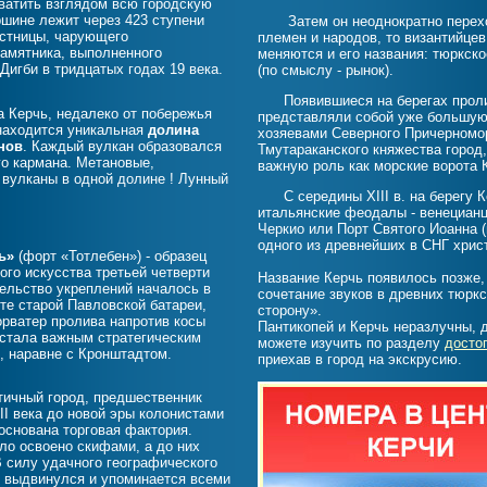
ватить взглядом всю городскую
ршине лежит через 423 ступени
Затем он неоднократно переходи
естницы, чарующего
племен и народов, то византийцев
памятника, выполненного
меняются и его названия: тюркск
Дигби в тридцатых годах 19 века.
(по смыслу - рынок).
Появившиеся на берегах пролива
а Керчь, недалеко от побережья
представляли собой уже большую
находится уникальная
долина
хозяевами Северного Причерномо
нов
. Каждый вулкан образовался
Тмутараканского княжества город,
го кармана. Метановые,
важную роль как морские ворота 
вулканы в одной долине ! Лунный
С середины XIII в. на берегу К
итальянские феодалы - венецианц
Черкио или Порт Святого Иоанна (
одного из древнейших в СНГ хрис
ь»
(форт «Тотлебен») - образец
ого искусства третьей четверти
Название Керчь появилось позже,
тельство укреплений началось в
сочетание звуков в древних тюркс
сте старой Павловской батареи,
сторону».
рватер пролива напротив косы
Пантикопей и Керчь неразлучны,
 стала важным стратегическим
можете изучить по разделу
досто
, наравне с Кронштадтом.
приехав в город на экскрусию.
тичный город, предшественник
II века до новой эры колонистами
основана торговая фактория.
ло освоено скифами, а до них
 силу удачного географического
 выдвинулся и упоминается всеми