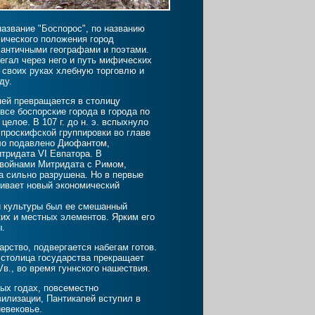
название "Боспорос", по названию
фического положения город
 античными географами и поэтами.
егал через него и путь мифических
в своих руках хлебную торговлю и
ду.
ей превращается в столицу
все боспорские города в города по
елое. В 107 г. до н. э. вспыхнуло
 проскифской группировки во главе
ло подавлено Диофантом,
тридата VI Евпатора. В
войнами Митридата с Римом,
а сильно разрушена. Но в первые
ивает новый экономический
й культуры был ее смешанный
ких и местных элементов. Ярким его
ы.
ство, подвергается набегам готов.
 столица государства прекращает
Vв., во время гуннского нашествия.
х годах, повсеместно
илизации, Пантикапей вступил в
невековье.