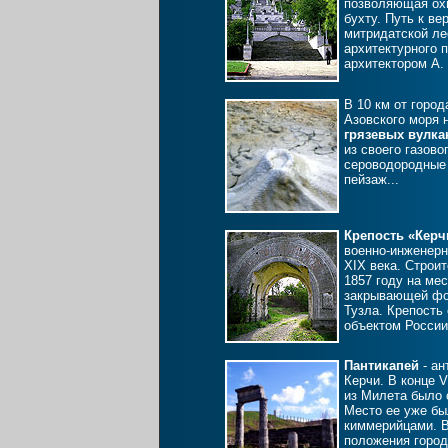
позволяющая ох
бухту. Путь к ве
митридатской л
архитектурного 
архитектором А. 
В 10 км от город
Азовского моря 
грязевых вулка
из своего газово
сероводородные 
пейзаж...
Крепость «Керч
военно-инженерн
XIX века. Строи
1857 году на ме
закрывающей фо
Тузла. Крепость
объектом России
Пантикапей
- ан
Керчи. В конце V
из Милета было 
Место ее уже бы
киммерийцами. В
положения город