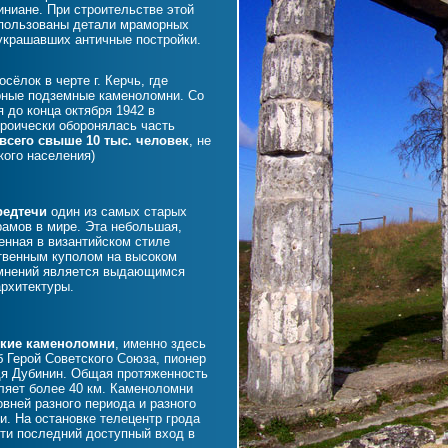
ниане. При строительстве этой
спользованы детали мраморных
 украшавших античные постройки.
осёлок в черте г. Керчь, где
рные подземные каменоломни. Со
 до конца октября 1942 в
роически оборонялась часть
всего свыше 10 тыс. человек
, не
кого населения)
редтечи
один из самых старых
амов в мире. Эта небольшая,
енная в византийском стиле
твенным куполом на высоком
омнений является выдающимся
рхитектуры.
ские каменоломни
, именно здесь
б Герой Советского Союза, пионер
дя Дубинин. Общая протяженность
ляет более 40 км. Каменоломни
овней разного периода и разного
и. На остановке телецентр грода
ти последний доступный вход в