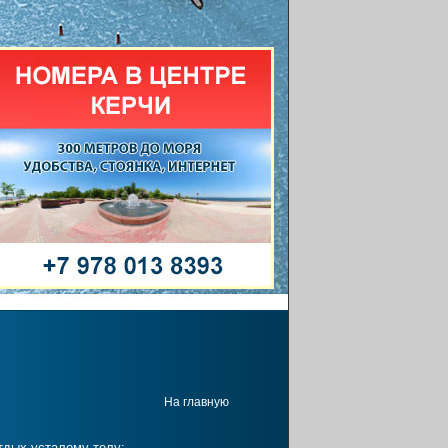
На главную
тдых усталому телу;