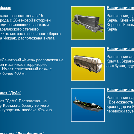
 фазан
Расписание п
азан расположена в 15
Расписание, ц
рода с 26-вековой историей
Керчь, Киев - 
реди опьяняющих запахами
Херсон - Керчь
аралакского степного
Керчь
00-ах метрах от песчаного берега
ра Чокрак, расположена вилла
.
Расписание а
в
Расписание ав
«Санаторий «Киев» расположен на
Крыма , Украин
ря и занимает территорию
авотбусов, иду
. Имеет собственный пляж с
.
й более 400 м.
Расписание п
нат "ДеАз"
Расписание па
ат "ДеАз" Расположен на
. Возможность
у Крыма,на берегу теплого
Краснодар из 
в курортном посёлке Юркино
перевозки груз
ладение "Дельфиниум"