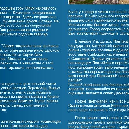
у подошвы горы
Опук
находилось
Было у города и чисто греческое 
ение — Киммерик, входившее в
пролива. В силу удачного геогра
ого царства. Здесь сохранились
выдвинулся и упоминается всеми
й, фундаменты домов и стены. На
Многие из них бывали здесь, прол
кже есть остатки сооружений
аргонавтов. Город сосредоточил 
 Они расположены рядами и
был экспортером пшеницы в Элла
бой некое подобие квартир.
В начале V в. до н.э. Пантикап
государства, которое объединило 
. "Самая замечательная гробница
обоим сторонам пролива в единое ц
та, которая названа мною царскою:
восстание скифского населения и
4 верстах от Керчи близ
с Савмаком. Это выступление бы
ний. Мало есть памятников,
полководцем Понтийского царя Ми
оперничать в изяществе с этой
последующие годы, заполненные 
Ашик, археолог, исследователь,
столица Боспорского царства был
века нашей эры Пантикапей переж
расцвет.
находится в центральной части
Главной особенностью боспорско
а улице братьев Перепелиц. Вырыт
характер, сложившийся из гречес
грунте, стены и свод покрыты
образцом является склеп Деметр
писью на сюжеты мифов о богине
мледелия Деметре. Культ богини
Позже Пантикапей, как и все цар
ним из самых почитаемых в
Окончательно античная Керчь как
тве.
свое существование в 70-е годы I
После нашествия гуннов в 370ы
 центральный элемент композиции
довершивших гибель античной цив
епная смотровая площадка,
новую фазу своей истории - сред