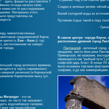
в" - здесь фашисты расстреляли 7
Именно отсюда начала свою
Сладко в зелёных ветвях лёгкий 
я комиссия по расследованию
ашизма. Материалы этого
Выпей холодной воды из источник
были представлены на
оцессе.
Путникам отдых такой в пору пал
- Греческий поэт Ар
ряду немногочисленных
амятников средневековой Керчи,
В самом центре города Керчи, 
ая крепость
Ени – Кале
(с тур.
расположен древний город Пант
»), расположенная на северо-
не города.
Пантикапей
- античный город,
преданию, место близ реки Панти
Приморская; её название, восхо
переводится как "рыбный путь") 
скифский царь Агаэт. В конце VII
ольшой город античного времени,
было основана торговая фактория
находятся в черте современного
скифами, а до них киммерийцами.
а северной оконечности Керченской
азываемом Карантинном мысу (ул.
ры Митридат
- это не
ако, их часто так называют...
деть водозаборную галерею,
I веке при византийском