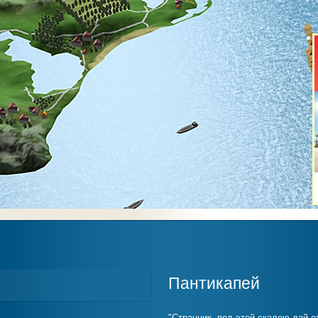
Пантикапей
"Странник, под этой скалою дай о