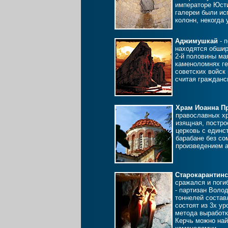
императоре Юсти
галереи были и
колонн, некогда
Аджимушкай
- п
находятся обши
2-й половины мая
каменоломнях ге
советских войск
считая гражданс
Храм Иоанна П
православных хр
изящная, постро
церковь с единс
барабане без с
произведением а
Старокарантин
сражался и поги
- партизан Воло
тоннелей состав
состоят из 3х ур
метода выработк
Керчь можно най