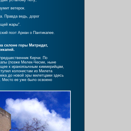
шумит ветерок.
а. Правда ведь, дорог
ящей жары".
иан о Пантикапее.
на склоне горы Митридат,
икапей.
 предшественник Керчи. По
капы (позже Мелек-Чесме, ныне
дящее к ираноязычным киммерийцам,
уступил колонистам из Милета
 века до новой эры милетцами здесь
. Место ее уже было освоено