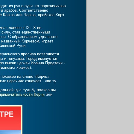
т из рук в руки: то тюркоязычных
 и арабов. Соответственно
ое Карша или Чарша, арабское Карх
 славяне к IX - X вв.
 силу, став единственными
рья. С образованием удельного
 названный Корчевом, играет
Киевской Руси.
ерченского пролива появляются
ы и генуэзцы. Город именуется
по имени церкви Иоанна Предтечи -
тианских храмов).
 похожее на слово «Керчь»
ких наречиях означает - «по ту
 дальнейшую судьбу полиса вы
примечательности Керчи
или