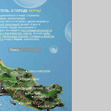
ИТЕЛЬ, О ГОРОДЕ
КЕРЧЬ
!
 древнейших в мире. Огромное
едие, концентрация
ностей в сочетании с двумя морями и
ной переправой
делают отдых в
ионатах города насыщеным и
десь вы найдете
достопримечательности
 о предприятиях города
, лучших
кафе,
х
,
расписание поездов, стоимость билетов
,
ото
и карту
Керчи
, керченского
Эллинг в долине любви
Грязевые вулканы
Митридатская лестница, гора Митридат
Аджимушкай
Царский курган
Мирмекий
чь
Ени-Кале