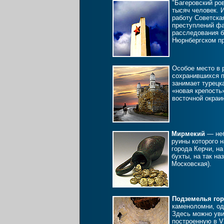
"Багеровский ро
тысяч человек. 
работу Советска
преступлений ф
расследования 
Нюрнбергском пр
Особое место в 
сохранившихся п
занимает турецк
«новая крепость
восточной окраи
Мирмекий
— неб
руины которого 
города Керчи, н
бухты, на так н
Московская).
Подземелья го
каменоломни, одн
Здесь можно уви
построенную в V