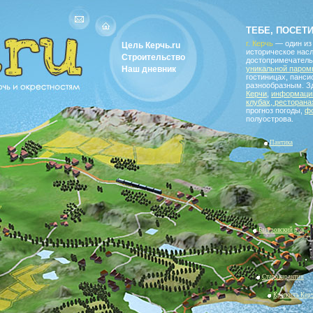
водитель по Керчи и окрестностям
ТЕБЕ, ПОСЕТ
г. Керчь
— один из
Цель Керчь.ru
историческое насл
Строительство
достопримечатель
Наш дневник
уникальной паром
гостиницах, панс
разнообразным. З
Керчи
,
информацию
клубах, ресторана
прогноз погоды,
ф
полуострова.
Пантика
Багеровский ров
Старокарантин
Крепость Кер