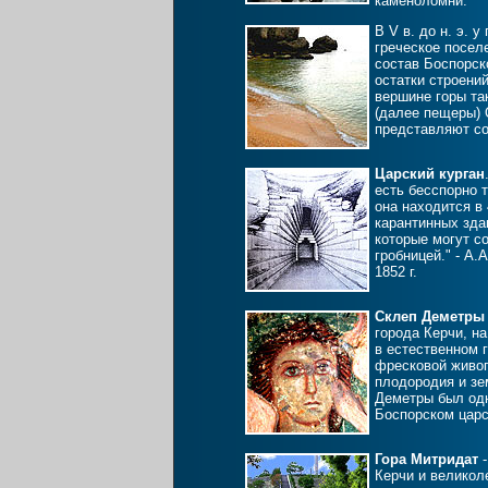
каменоломни.
В V в. до н. э. 
греческое посел
состав Боспорск
остатки строени
вершине горы та
(далее пещеры)
представляют со
Царский курган
есть бесспорно 
она находится в 
карантинных зда
которые могут с
гробницей." - А.
1852 г.
Склеп Деметры
города Керчи, н
в естественном 
фресковой живо
плодородия и зе
Деметры был од
Боспорском царс
Гора Митридат
-
Керчи и великол